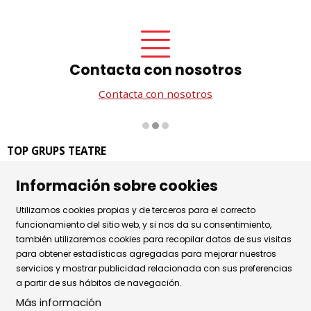
Contacta con nosotros
Contacta con nosotros
Diapositiva 2 de 3
TOP GRUPS TEATRE
La Rambla dels Estudis, 115
Información sobre cookies
08002 Barcelona
Tel. 93 441 39 79
Utilizamos cookies propias y de terceros para el correcto
Horario de atención: de lunes a jueves de 9.30h a 17.30h
funcionamiento del sitio web, y si nos da su consentimiento,
también utilizaremos cookies para recopilar datos de sus visitas
y viernes de 9.30 a 14.30h.
para obtener estadísticas agregadas para mejorar nuestros
Sitemap
|
Aviso Legal
|
Uso de Cookies
|
servicios y mostrar publicidad relacionada con sus preferencias
a partir de sus hábitos de navegación.
Política de privacidad
|
Contactar
Más información