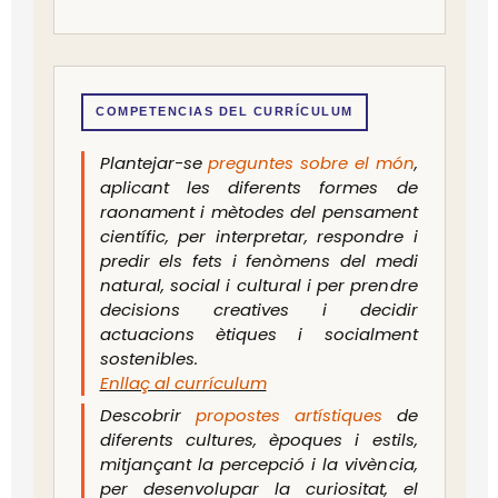
COMPETENCIAS DEL CURRÍCULUM
Plantejar-se
preguntes sobre el món
,
aplicant les diferents formes de
raonament i mètodes del pensament
científic, per interpretar, respondre i
predir els fets i fenòmens del medi
natural, social i cultural i per prendre
decisions creatives i decidir
actuacions ètiques i socialment
sostenibles.
Enllaç al currículum
Descobrir
propostes artístiques
de
diferents cultures, èpoques i estils,
mitjançant la percepció i la vivència,
per desenvolupar la curiositat, el