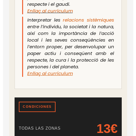
respecte i el gaudi.
Enllaç al currículum
Interpretar les
relacions sistèmiques
entre l’individu, la societat i la natura,
així com la importància de l’acció
local i les seves conseqüències en
l’entorn proper, per desenvolupar un
paper actiu i conseqüent amb el
respecte, la cura i la protecció de les
persones i del planeta.
Enllaç al currículum
CONDICIONES
13€
TODAS LAS ZONAS