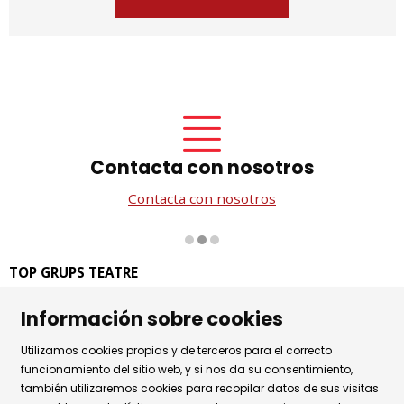
Contacta con nosotros
Contacta con nosotros
Diapositiva 2 de 3
TOP GRUPS TEATRE
La Rambla dels Estudis, 115
Información sobre cookies
08002 Barcelona
Tel. 93 441 39 79
Utilizamos cookies propias y de terceros para el correcto
Horario de atención: de lunes a jueves de 9.30h a 17.30h
funcionamiento del sitio web, y si nos da su consentimiento,
también utilizaremos cookies para recopilar datos de sus visitas
y viernes de 9.30 a 14.30h.