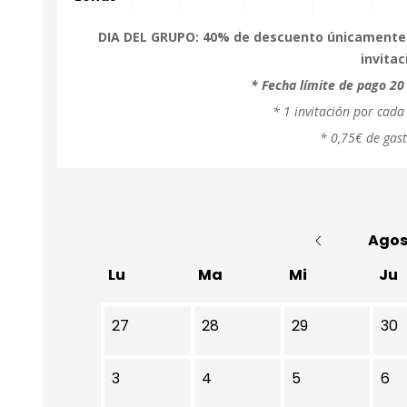
DIA DEL GRUPO
: 40% de descuento únicamente p
invitac
* Fecha límite de pago 20 
* 1 invitación por cad
* 0,75€ de gast
Agos
Lu
Ma
Mi
Ju
No hay ninguna actividad este mes
27
28
29
30
3
4
5
6