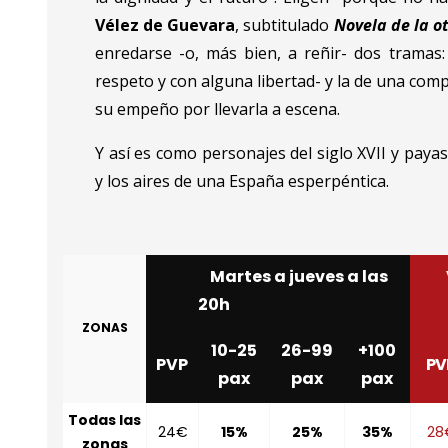
Vélez de Guevara
, subtitulado
Novela de la o
enredarse -o, más bien, a reñir- dos tramas:
respeto y con alguna libertad- y la de una com
su empeño por llevarla a escena.
Y así es como personajes del siglo XVII y payaso
y los aires de una España esperpéntica.
Martes a jueves a las
20h
ZONAS
10-25
26-99
+100
PVP
PV
pax
pax
pax
Todas las
24€
15%
25%
35%
28
zonas