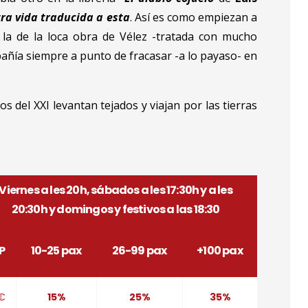
tra vida traducida a esta
. Así es como empiezan a
 la de la loca obra de Vélez -tratada con mucho
pañía siempre a punto de fracasar -a lo payaso- en
s del XXI levantan tejados y viajan por las tierras
Viernes a les 20h, sábados a les 17:30h y a les
20:30h y domingos y festivos a las 18:30
P
10-25 pax
26-99 pax
+100 pax
€
15%
25%
35%