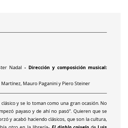
ter Nadal
-
Dirección y composición musical:
di Martínez, Mauro Paganini y Piero Steiner
 clásico y se lo toman como una gran ocasión. No
empezó payaso y de ahí no pasó”. Quieren que se
zó y acabó haciendo clásicos, que son la cultura,
bía otro en la librería-
El diablo cojuelo
de
Luis