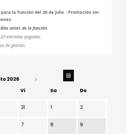
ara la función del 26 de julio - Promoción sin
iones.
días antes de la función.
a 20 entradas pagadas.
os de gestión.
to 2026
Vi
Sa
Do
31
1
2
7
8
9