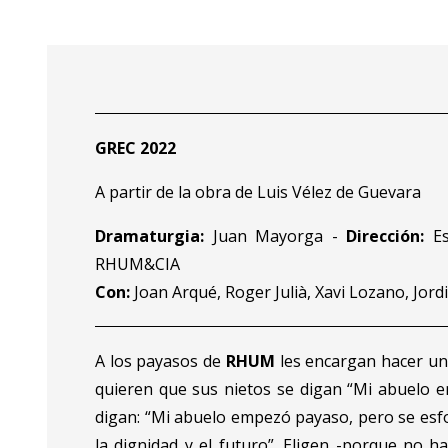
Diapositiva 1 de 3
GREC 2022
A partir de la obra de Luis Vélez de Guevara
Dramaturgia:
Juan Mayorga -
Dirección:
Es
RHUM&CIA
Con:
Joan Arqué, Roger Julià, Xavi Lozano, Jor
A los payasos de
RHUM
les encargan hacer un
quieren que sus nietos se digan “Mi abuelo 
digan: “Mi abuelo empezó payaso, pero se esfor
la dignidad y el futuro”. Eligen -porque no ha