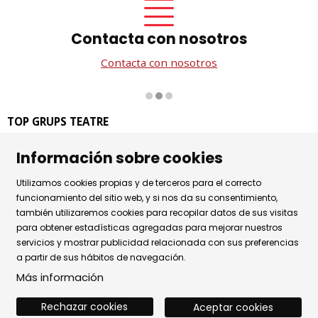
Contacta con nosotros
Contacta con nosotros
Diapositiva 2 de 3
TOP GRUPS TEATRE
La Rambla dels Estudis, 115
Información sobre cookies
08002 Barcelona
Tel. 93 441 39 79
Utilizamos cookies propias y de terceros para el correcto
Horario de atención: de lunes a jueves de 9.30h a 17.30h
funcionamiento del sitio web, y si nos da su consentimiento,
y viernes de 9.30 a 14.30h.
también utilizaremos cookies para recopilar datos de sus visitas
para obtener estadísticas agregadas para mejorar nuestros
Sitemap
|
Aviso Legal
|
Uso de Cookies
|
servicios y mostrar publicidad relacionada con sus preferencias
a partir de sus hábitos de navegación.
Política de privacidad
|
Contactar
Más información
Rechazar cookies
Aceptar cookies