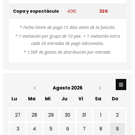
Copa y espectáculo
40€
32€
* Fecha límite de pago:15 días antes de la función.
* 1 invitación por grupo de 10 pax. + 1 invitación extra
cada 20 entradas de pago adicionales.
* 1,50€ de gastos de distribución por entrada.
Agosto 2026
Lu
Ma
Mi
Ju
Vi
Sa
Do
No hay ninguna actividad este mes
27
28
29
30
31
1
2
3
4
5
6
7
8
9