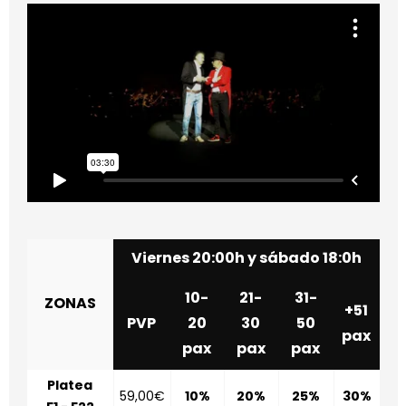
Viernes 20:00h y sábado 18:0h
10-
21-
31-
ZONAS
+51
PVP
20
30
50
pax
pax
pax
pax
Platea
59,00€
10%
20%
25%
30%