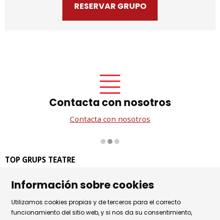
RESERVAR GRUPO
Contacta con nosotros
Contacta con nosotros
Diapositiva 2 de 3
TOP GRUPS TEATRE
La Rambla dels Estudis, 115
Información sobre cookies
08002 Barcelona
Tel. 93 441 39 79
Utilizamos cookies propias y de terceros para el correcto
Horario de atención: de lunes a jueves de 9.30h a 17.30h
funcionamiento del sitio web, y si nos da su consentimiento,