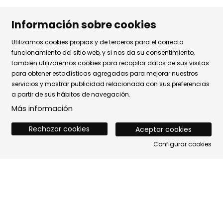
Información sobre cookies
Utilizamos cookies propias y de terceros para el correcto
funcionamiento del sitio web, y si nos da su consentimiento,
también utilizaremos cookies para recopilar datos de sus visitas
Contacta con nosotros
para obtener estadísticas agregadas para mejorar nuestros
servicios y mostrar publicidad relacionada con sus preferencias
Contacta con nosotros
a partir de sus hábitos de navegación.
Más información
Diapositiva 2 de 3
TOP GRUPS TEATRE
Rechazar cookies
Aceptar cookies
La Rambla dels Estudis, 115
Configurar cookies
08002 Barcelona
Tel. 93 441 39 79
Horario de atención: de lunes a jueves de 9.30h a 17.30h
y viernes de 9.30 a 14.30h.
Sitemap
|
Aviso Legal
|
Uso de Cookies
|