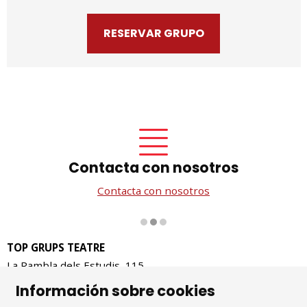
RESERVAR GRUPO
Contacta con nosotros
Contacta con nosotros
Diapositiva 2 de 3
TOP GRUPS TEATRE
La Rambla dels Estudis, 115
08002 Barcelona
Información sobre cookies
Tel. 93 441 39 79