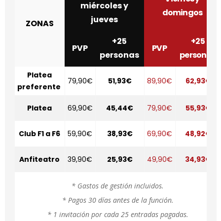
miércoles y
domingos
jueves
ZONAS
+25
+25
PVP
PVP
personas
personas
Platea
79,90€
51,93€
89,90€
62,93€
preferente
Platea
69,90€
45,44€
79,90€
55,93€
Club F1 a F6
59,90€
38,93€
69,90€
48,92€
Anfiteatro
39,90€
25,93€
49,90€
34,93€
* Gastos de gestión incluidos.
* Pagos 30 días antes de la función.
* 1 invitación por cada 25 entradas pagadas.