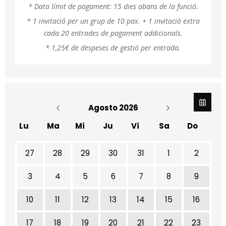
* Data límit de pagament: 15 dies abans de la funció.
* 1 invitació per un grup de 10 pax. + 1 invitació extra
cada 20 entrades de pagament addicionals.
* 1,25€ de despeses de gestió per entrada.
Agosto 2026
Lu
Ma
Mi
Ju
Vi
Sa
Do
No hay ninguna actividad este mes
27
28
29
30
31
1
2
3
4
5
6
7
8
9
10
11
12
13
14
15
16
17
18
19
20
21
22
23