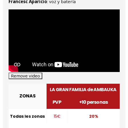
Francesc Aparicio
: voz y batería
LA GRAN FAMILIA de AMBAUKA
ZONAS
PVP
+10 personas
Todas les zonas
15€
20%