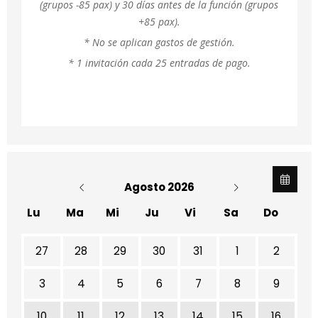
(grupos -85 pax) y 30 días antes de la función (grupos
+85 pax).
* No se aplican gastos de gestión.
* 1 invitación cada 25 entradas de pago.
Agosto 2026
Lu
Ma
Mi
Ju
Vi
Sa
Do
No hay ninguna actividad este mes
27
28
29
30
31
1
2
3
4
5
6
7
8
9
10
11
12
13
14
15
16