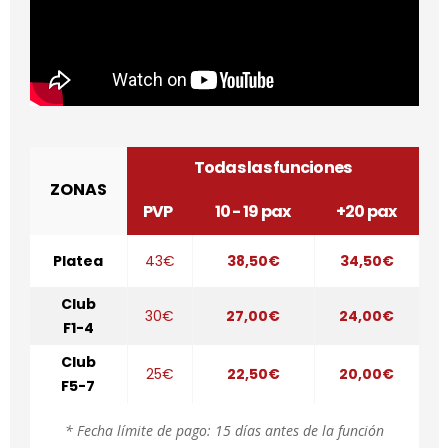
Todas las funciones
ZONAS
PVP
10 - 19 pax
+20 pax
Platea
43€
38,50€
34,50€
Club
30€
27,00€
24,00€
F1-4
Club
25€
22,50€
20,00€
F5-7
* Fecha límite de pago: 15 días antes de la función