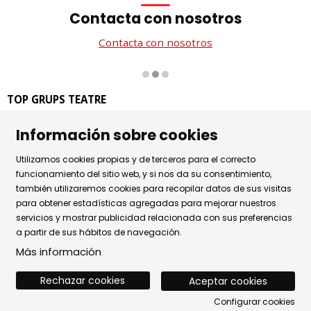
Contacta con nosotros
Contacta con nosotros
Diapositiva 2 de 3
TOP GRUPS TEATRE
La Rambla dels Estudis, 115
Información sobre cookies
08002 Barcelona
Tel. 93 441 39 79
Utilizamos cookies propias y de terceros para el correcto
Horario de atención: de lunes a jueves de 9.30h a 17.30h
funcionamiento del sitio web, y si nos da su consentimiento,
y viernes de 9.30 a 14.30h.
también utilizaremos cookies para recopilar datos de sus visitas
para obtener estadísticas agregadas para mejorar nuestros
Sitemap
|
Aviso Legal
|
Uso de Cookies
|
servicios y mostrar publicidad relacionada con sus preferencias
a partir de sus hábitos de navegación.
Política de privacidad
|
Contactar
Más información
Rechazar cookies
Aceptar cookies
Configurar cookies