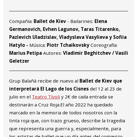
Compañía:
Ballet de Kíev
- Bailarines:
Elena
Germanovich, Evhen Lagunov, Taras Titarenko,
Pazlevich Uladzislav, Vladyslava Vasylieva y Sofiia
Hatylo -
Música:
Piotr Tchaikovsky
Coreografía:
Marius Petipa
Autores:
Vladimir Beghitchev / Vasili
Geletzer
Grup Balañá recibe de nuevo al
Ballet de Kiev que
interpretará El Lago de los Cisnes
del 12 al 23 de
julio en el
Teatro Tívoli
y 2€ de cada entrada se
destinarán a Cruz Roja.El año 2022 ha quedado
marcado en la memoria de todos nosotros con la
tinta roja que, con trazo grueso, describe la tragedia
que representa una guerra y, especialmente, para
los artistas de ballet que un día antes del comienzo