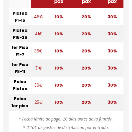
pax
pax
pax
Platea
46€
10%
20%
30%
F1-15
Platea
41€
10%
20%
30%
F16-26
1er Piso
36€
10%
20%
30%
F1-7
1er Piso
31€
10%
20%
30%
F8-11
Palco
36€
10%
20%
30%
Platea
Palco
25€
10%
20%
30%
1er piso
* Fecha límite de pago: 20 días antes de la función.
* 2,10€ de gastos de distribución por entrada.