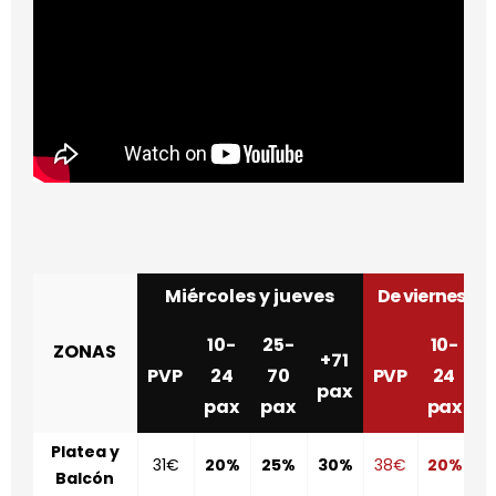
Miércoles y jueves
De viernes a
10-
25-
10-
2
ZONAS
+71
PVP
24
70
PVP
24
pax
pax
pax
pax
p
Platea y
31€
20%
25%
30%
38€
20%
2
Balcón