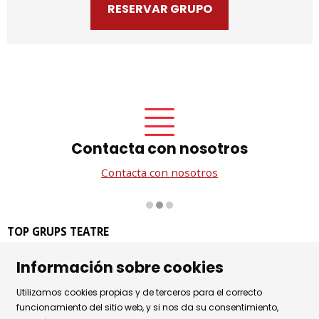
RESERVAR GRUPO
Contacta con nosotros
Contacta con nosotros
Diapositiva 2 de 3
TOP GRUPS TEATRE
La Rambla dels Estudis, 115
Información sobre cookies
08002 Barcelona
Tel. 93 441 39 79
Utilizamos cookies propias y de terceros para el correcto
Horario de atención: de lunes a jueves de 9.30h a 17.30h
funcionamiento del sitio web, y si nos da su consentimiento,