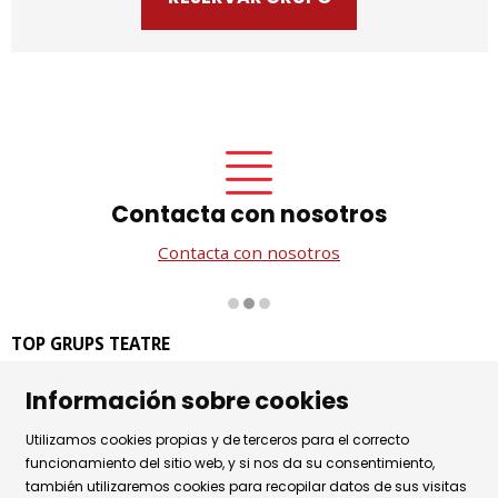
Contacta con nosotros
Contacta con nosotros
Diapositiva 2 de 3
TOP GRUPS TEATRE
La Rambla dels Estudis, 115
Información sobre cookies
08002 Barcelona
Tel. 93 441 39 79
Utilizamos cookies propias y de terceros para el correcto
Horario de atención: de lunes a jueves de 9.30h a 17.30h
funcionamiento del sitio web, y si nos da su consentimiento,
también utilizaremos cookies para recopilar datos de sus visitas
y viernes de 9.30 a 14.30h.