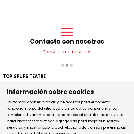
Contacta con nosotros
Contacta con nosotros
Diapositiva 2 de 3
TOP GRUPS TEATRE
La Rambla dels Estudis, 115
Información sobre cookies
08002 Barcelona
Tel. 93 441 39 79
Utilizamos cookies propias y de terceros para el correcto
Horario de atención: de lunes a jueves de 9.30h a 17.30h
funcionamiento del sitio web, y si nos da su consentimiento,
y viernes de 9.30 a 14.30h.
también utilizaremos cookies para recopilar datos de sus visitas
para obtener estadísticas agregadas para mejorar nuestros
Sitemap
|
Aviso Legal
|
Uso de Cookies
|
servicios y mostrar publicidad relacionada con sus preferencias
a partir de sus hábitos de navegación.