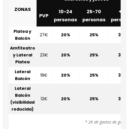
ZONAS
10-24
25-70
+71
PVP
personas
personas
person
Platea y
27€
20%
25%
30%
Balcón
Amfiteatro
y Lateral
23€
20%
25%
30%
Platea
Lateral
18€
20%
25%
30%
Balcón
Lateral
Balcón
12€
20%
25%
30%
(visibilidad
reducida)
* 2€ de gastos de gestió