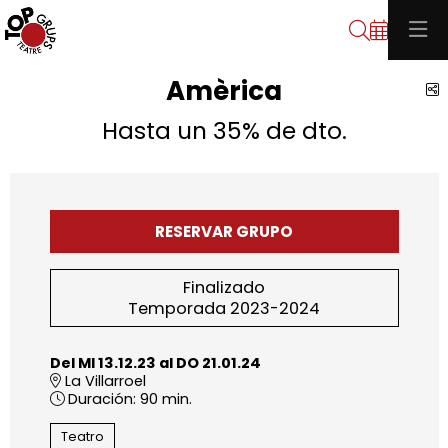
Buscar
Amèrica
C
Hasta un 35% de dto.
RESERVAR GRUPO
Finalizado
Temporada 2023-2024
Del MI 13.12.23
al DO 21.01.24
La Villarroel
Duración:
90 min.
Teatro