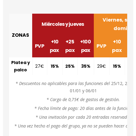
Viernes, sáb
Miércoles y jueves
doming
ZONAS
+10
+25
+100
+10
+2
PVP
PVP
pax
pax
pax
pax
pa
Platea y
27€
15%
25%
35%
29€
15%
25
palco
* Descuentos no aplicables para las funciones del
25/12, 26/12
01/01 y 06/01
* Cargo de 0,75€ de gastos de gestión.
* Fecha límite de pago: 20 días antes de la función.
* Una invitación por cada 20 entradas reservadas
* Una vez hecho el pago del grupo, ya no se pueden hacer ampl