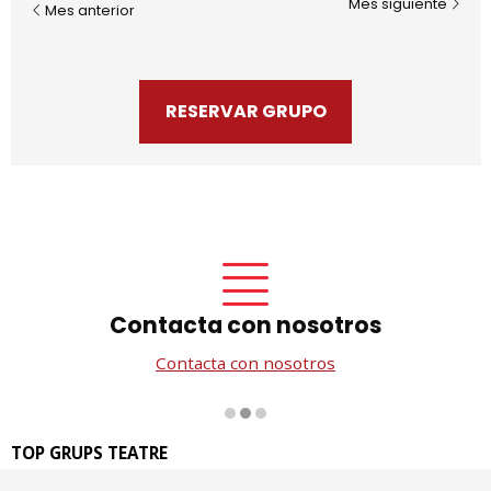
Mes siguiente
Mes anterior
RESERVAR GRUPO
Contacta con nosotros
Contacta con nosotros
Diapositiva 2 de 3
TOP GRUPS TEATRE
La Rambla dels Estudis, 115