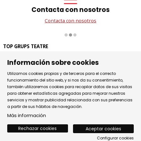
Contacta con nosotros
Contacta con nosotros
Diapositiva 2 de 3
TOP GRUPS TEATRE
La Rambla dels Estudis, 115
Información sobre cookies
08002 Barcelona
Tel. 93 441 39 79
Utilizamos cookies propias y de terceros para el correcto
Horario de atención: de lunes a jueves de 9.30h a 17.30h
funcionamiento del sitio web, y si nos da su consentimiento,
también utilizaremos cookies para recopilar datos de sus visitas
y viernes de 9.30 a 14.30h.
para obtener estadísticas agregadas para mejorar nuestros
Sitemap
|
Aviso Legal
|
Uso de Cookies
|
servicios y mostrar publicidad relacionada con sus preferencias
a partir de sus hábitos de navegación.
Política de privacidad
|
Contactar
Más información
Rechazar cookies
Aceptar cookies
Configurar cookies