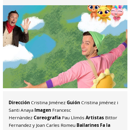
Diapositiva 1 de 1
Dirección
Cristina Jiménez
Guión
Cristina jiménez i
Santi Anaya
Imagen
Francesc
Hernàndez
Coreografía
Pau Llimós
Artistas
Bittor
Fernandez y Joan Carles Romeu
Bailarines Fa la