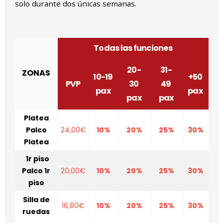
solo durante dos únicas semanas.
Todas las funciones
20-
31-
ZONAS
10-19
+50
PVP
30
49
pax
pax
pax
pax
Platea
Palco
24,00€
10%
20%
25%
30%
Platea
1r piso
Palco 1r
20,00€
10%
20%
25%
30%
piso
Silla de
16,80€
10%
20%
25%
30%
ruedas