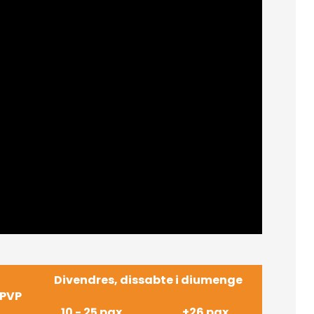
Divendres, dissabte i diumenge
PVP
10 - 25 pax
+26 pax