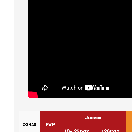
Jueves
PVP
ZONAS
10 - 25 pax
+ 26 pax