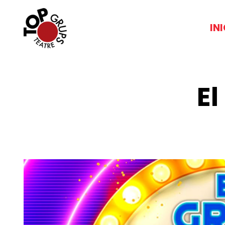
IN
El