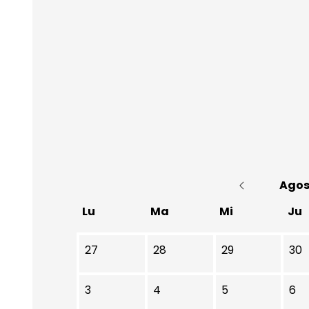
Agos
Lu
Ma
Mi
Ju
No hay ninguna actividad este mes
27
28
29
30
3
4
5
6