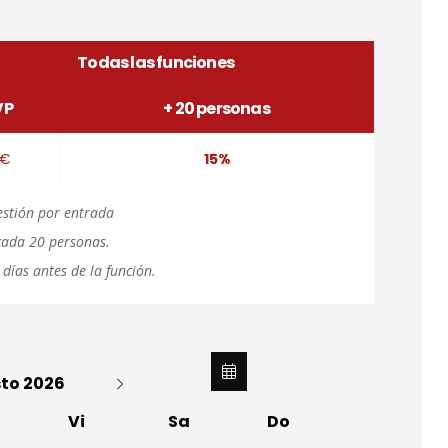
Todas las funciones
VP
+ 20 personas
1€
15%
estión por entrada
 cada 20 personas.
 días antes de la función.
to 2026
Vi
Sa
Do