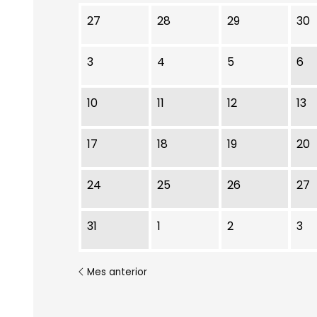
No hay ninguna actividad este mes
27
28
29
30
3
4
5
6
10
11
12
13
17
18
19
20
24
25
26
27
31
1
2
3
Mes anterior