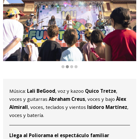
Diapositiva 2 de 4
Música:
Lali BeGood
, voz y kazoo
Quico Tretze
,
voces y guitarras
Abraham Creus
, voces y bajo
Àlex
Almirall
, voces, teclados y vientos
Isidoro Martínez
,
voces y batería.
Llega al Poliorama el espectáculo familiar