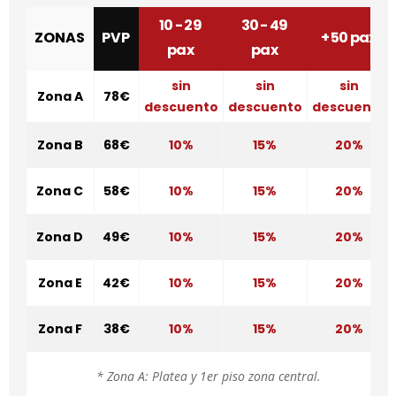
10 - 29
30 - 49
ZONAS
PVP
+ 50 pax
pax
pax
sin
sin
sin
Zona A
78€
descuento
descuento
descuento
Zona B
68€
10%
15%
20%
Zona C
58€
10%
15%
20%
Zona D
49€
10%
15%
20%
Zona E
42€
10%
15%
20%
Zona F
38€
10%
15%
20%
* Zona A: Platea y 1er piso zona central.