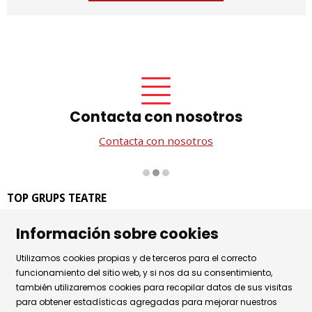
Contacta con nosotros
Contacta con nosotros
Diapositiva 2 de 3
TOP GRUPS TEATRE
La Rambla dels Estudis, 115
Información sobre cookies
08002 Barcelona
Tel. 93 441 39 79
Utilizamos cookies propias y de terceros para el correcto
Horario de atención: de lunes a jueves de 9.30h a 17.30h
funcionamiento del sitio web, y si nos da su consentimiento,
también utilizaremos cookies para recopilar datos de sus visitas
y viernes de 9.30 a 14.30h.
para obtener estadísticas agregadas para mejorar nuestros