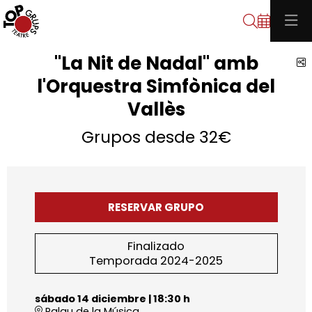
Buscar
"La Nit de Nadal" amb
C
l'Orquestra Simfònica del
Vallès
Grupos desde 32€
RESERVAR GRUPO
Finalizado
Temporada 2024-2025
sábado 14 diciembre
|
18:30 h
Palau de la Música