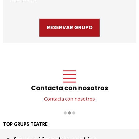
RESERVAR GRUPO
Contacta con nosotros
Contacta con nosotros
Diapositiva 2 de 3
TOP GRUPS TEATRE
La Rambla dels Estudis, 115