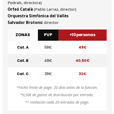
Pedrals, directora)
Orfeó Català
(Pablo Larraz, director)
Orquestra Simfònica del Vallès
Salvador Brotons:
director
ZONAS
PVP
+10 personas
Cat. A
58€
49€
Cat. B
48€
40,50€
Cat. C
38€
32€
*Fecha límite de pago: 20 días antes de la función.
*0,50€ de gastos de distribución por entrada.
*1 invitación cada 20 entradas de pago.