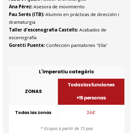
Ana Pérez:
Asesora de movimiento
Pau Serés (ITB):
Alumno en prácticas de dirección i
dramaturgia
Taller d'escenografia Castells:
Acabados de
escenografía
Goretti Puente:
Confección pantalones "Ella"
L'imperatiu categòric
Todas las funciones
ZONAS
+15 personas
Todas las zonas
24€
* Grupos a partir de 15 pax