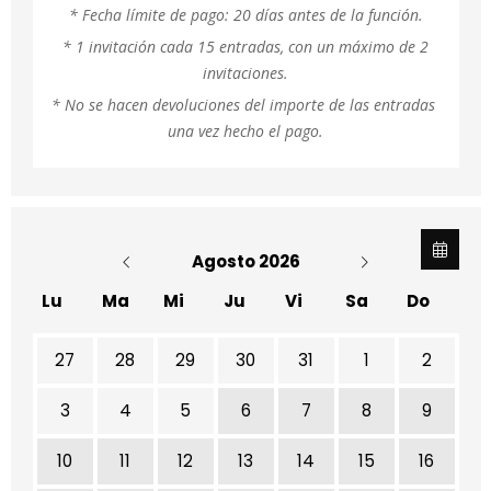
* Fecha límite de pago: 20 días antes de la función.
* 1 invitación cada 15 entradas, con un máximo de 2
invitaciones.
* No se hacen devoluciones del importe de las entradas 
una vez hecho el pago.
Agosto 2026
Lu
Ma
Mi
Ju
Vi
Sa
Do
No hay ninguna actividad este mes
27
28
29
30
31
1
2
3
4
5
6
7
8
9
10
11
12
13
14
15
16