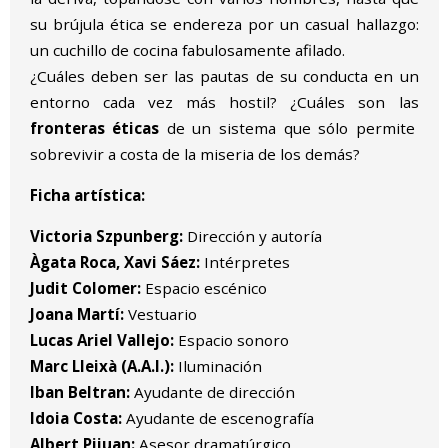
su brújula ética se endereza por un casual hallazgo:
un cuchillo de cocina fabulosamente afilado.
¿Cuáles deben ser las pautas de su conducta en un
entorno cada vez más hostil? ¿Cuáles son las
fronteras éticas
de un sistema que sólo permite
sobrevivir a costa de la miseria de los demás?
Ficha artística:
Victoria Szpunberg:
Dirección y autoría
Àgata Roca, Xavi Sáez:
Intérpretes
Judit Colomer:
Espacio escénico
Joana Martí:
Vestuario
Lucas Ariel Vallejo:
Espacio sonoro
Marc Lleixà (A.A.I.):
Iluminación
Iban Beltran:
Ayudante de dirección
Idoia Costa:
Ayudante de escenografía
Albert Pijuan:
Asesor dramatúrgico