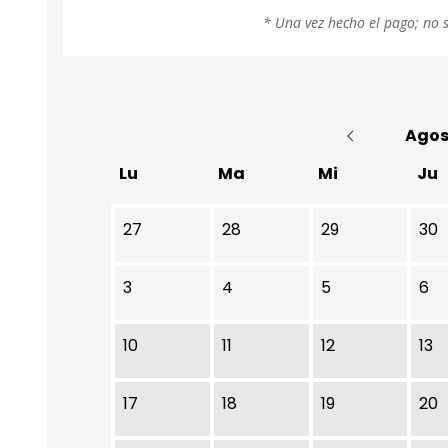
* Una vez hecho el pago; no 
Agos
Lu
Ma
Mi
Ju
No hay ninguna actividad este mes
27
28
29
30
3
4
5
6
10
11
12
13
17
18
19
20