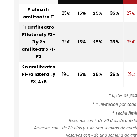
Platea i 1r
25€
15%
25%
35%
27€
amfiteatro F1
1r amfiteatro
F1 lateral y F2-
3 y 2o
23€
15%
25%
35%
25€
amfiteatro F1-
F2
2n amfiteatro
F1-F2 lateral, y
19€
15%
25%
35%
21€
F3, 4 i 5
* 0,75€ de gas
* 1 invitación por cad
* Fecha limi
Reservas con + de 20 dias de antela
Reservas con - de 20 días y + de una semana de antel
Reservas con - de una semana de ante