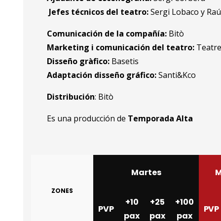
Jefes técnicos del teatro:
Sergi Lobaco y Raú
Comunicación de la compañía:
Bitò
Marketing i comunicación del teatro:
Teatr
Disseño gràfico:
Basetis
Adaptación disseño gráfico:
Santi&Kco
Distribución
: Bitò
Es una producción de
Temporada Alta
Martes
M
ZONES
+10
+25
+100
PVP
PVP
pax
pax
pax