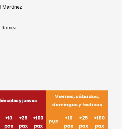
l Martínez
e Romea
Viernes, sábados,
iércoles y jueves
domingos y festivos
+10
+25
+100
+10
+25
+100
PVP
pax
pax
pax
pax
pax
pax