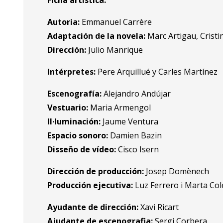
Ficha artística:
Autoria:
Emmanuel Carrère
Adaptación de la novela:
Marc Artigau, Cristi
Dirección:
Julio Manrique
Intérpretes:
Pere Arquillué y Carles Martínez
Escenografía:
Alejandro Andújar
Vestuario:
Maria Armengol
Il·luminación:
Jaume Ventura
Espacio sonoro:
Damien Bazin
Disseño de vídeo:
Cisco Isern
Dirección de producción:
Josep Domènech
Producción ejecutiva:
Luz Ferrero i Marta Cole
Ayudante de dirección:
Xavi Ricart
Ajudante de escenografia:
Sergi Corbera