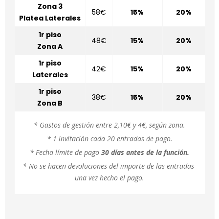
Zona 3
58€
15%
20%
Platea Laterales
1r piso
48€
15%
20%
Zona A
1r piso
42€
15%
20%
Laterales
1r piso
38€
15%
20%
Zona B
* Gastos de gestión entre 2,10€ y 4€, según zona.
* 1 invitación cada 20 entradas de pago.
* Fecha límite de pago
30 días antes de la función.
* No se hacen devoluciones del importe de las entradas 
una vez hecho el pago.