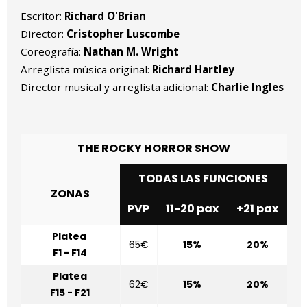
Escritor:
Richard O'Brian
Director:
Cristopher Luscombe
Coreografía:
Nathan M. Wright
Arreglista música original:
Richard Hartley
Director musical y arreglista adicional:
Charlie Ingles
THE ROCKY HORROR SHOW
TODAS LAS FUNCIONES
ZONAS
PVP
11-20 pax
+21 pax
Platea
65€
15%
20%
F1 - F14
Platea
62€
15%
20%
F15 - F21