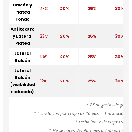
Balcón y
27€
20%
25%
30%
Platea
Fondo
Anfiteatro
y Lateral
23€
20%
25%
30%
Platea
Lateral
18€
20%
25%
30%
Balcón
Lateral
Balcón
12€
20%
25%
30%
(visibilidad
reducida)
* 2€ de gastos de gestió
* 1 invitación por grupo de 10 pax. + 1 invitación e
* Fecha límite de pago:15 días
* No se hacen devoluciones del importe de l