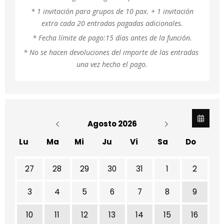
* 1 invitación para grupos de 10 pax. + 1 invitación
extra cada 20 entradas pagadas adicionales.
* Fecha límite de pago:15 días antes de la función.
* No se hacen devoluciones del importe de las entradas 
una vez hecho el pago.
Agosto 2026
Lu
Ma
Mi
Ju
Vi
Sa
Do
No hay ninguna actividad este mes
27
28
29
30
31
1
2
3
4
5
6
7
8
9
10
11
12
13
14
15
16