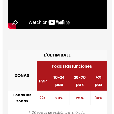
L'ÚLTIM BALL
Todas las funciones
ZONAS
10-24
25-70
+71
PVP
pax
pax
pax
Todas las
22€
20%
25%
30%
zonas
* 2€ gastos de gestión per entrada.