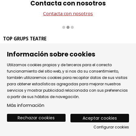
Contacta con nosotros
Contacta con nosotros
Diapositiva 2 de 3
TOP GRUPS TEATRE
La Rambla dels Estudis, 115
Información sobre cookies
08002 Barcelona
Tel. 93 441 39 79
Utilizamos cookies propias y de terceros para el correcto
Horario de atención: de lunes a jueves de 9.30h a 17.30h
funcionamiento del sitio web, y si nos da su consentimiento,
y viernes de 9.30 a 14.30h.
también utilizaremos cookies para recopilar datos de sus visitas
para obtener estadísticas agregadas para mejorar nuestros
Sitemap
|
Aviso Legal
|
Uso de Cookies
|
servicios y mostrar publicidad relacionada con sus preferencias
a partir de sus hábitos de navegación.
Política de privacidad
|
Contactar
Más información
Rechazar cookies
Aceptar cookies
Configurar cookies