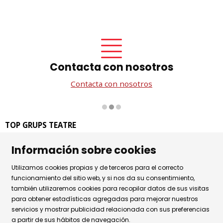
Contacta con nosotros
Contacta con nosotros
Diapositiva 2 de 3
TOP GRUPS TEATRE
La Rambla dels Estudis, 115
Información sobre cookies
08002 Barcelona
Tel. 93 441 39 79
Utilizamos cookies propias y de terceros para el correcto
Horario de atención: de lunes a jueves de 9.30h a 17.30h
funcionamiento del sitio web, y si nos da su consentimiento,
también utilizaremos cookies para recopilar datos de sus visitas
y viernes de 9.30 a 14.30h.
para obtener estadísticas agregadas para mejorar nuestros
Sitemap
|
Aviso Legal
|
Uso de Cookies
|
servicios y mostrar publicidad relacionada con sus preferencias
a partir de sus hábitos de navegación.
Política de privacidad
|
Contactar