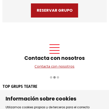
RESERVAR GRUPO
Contacta con nosotros
Contacta con nosotros
Diapositiva 2 de 3
TOP GRUPS TEATRE
La Rambla dels Estudis, 115
Información sobre cookies
08002 Barcelona
Tel. 93 441 39 79
Utilizamos cookies propias y de terceros para el correcto