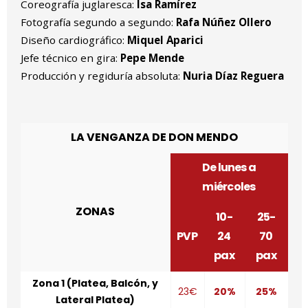
Coreografía juglaresca:
Isa Ramírez
Fotografía segundo a segundo:
Rafa Núñez Ollero
Diseño cardiográfico:
Miquel Aparici
Jefe técnico en gira:
Pepe Mende
Producción y regiduría absoluta:
Nuria Díaz Reguera
LA VENGANZA DE DON MENDO
De lunes a
miércoles
ZONAS
10-
25-
PVP
24
70
pax
pax
Zona 1 (Platea, Balcón, y
23€
20%
25%
Lateral Platea)