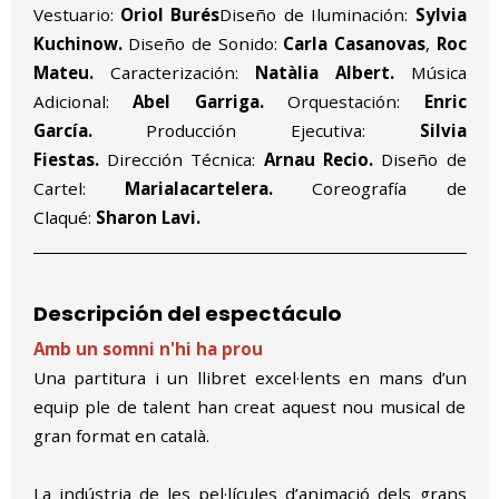
Vestuario:
Oriol Burés
Diseño de Iluminación:
Sylvia
Kuchinow.
Diseño de Sonido:
Carla Casanovas
,
Roc
Mateu.
Caracterización:
Natàlia Albert.
Música
Adicional:
Abel Garriga.
Orquestación:
Enric
García.
Producción Ejecutiva:
Silvia
Fiestas.
Dirección Técnica:
Arnau Recio.
Diseño de
Cartel:
Marialacartelera.
Coreografía de
Claqué:
Sharon Lavi.
Descripción del espectáculo
Amb un somni n'hi ha prou
Una partitura i un llibret excel·lents en mans d’un
equip ple de talent han creat aquest nou musical de
gran format en català.
La indústria de les pel·lícules d’animació dels grans