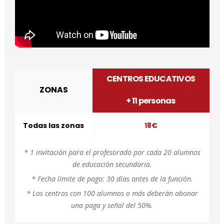
CENTROS EDUCATIVOS
ZONAS
+ 11 personas
Todas las zonas
18€
* 1 invitación para el profesorado por cada 20 alumnos
de educación secundaria.
* Fecha límite de pago: 30 días antes de la función.
* Los centros con 100 alumnos o más deberán abonar
una paga y señal del 50%.