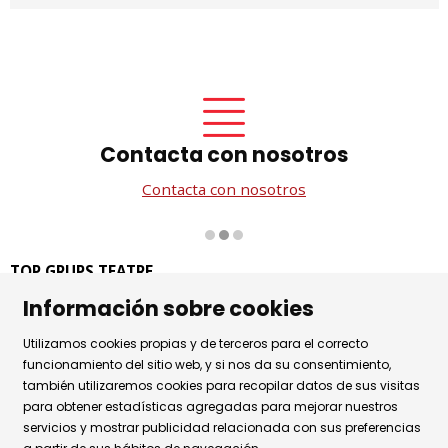
Contacta con nosotros
Contacta con nosotros
Diapositiva 2 de 3
TOP GRUPS TEATRE
La Rambla dels Estudis, 115
Información sobre cookies
08002 Barcelona
Utilizamos cookies propias y de terceros para el correcto
Tel. 93 441 39 79
funcionamiento del sitio web, y si nos da su consentimiento,
Horario de atención: de lunes a jueves de 9.30h a 17.30h
también utilizaremos cookies para recopilar datos de sus visitas
y viernes de 9.30 a 14.30h.
para obtener estadísticas agregadas para mejorar nuestros
servicios y mostrar publicidad relacionada con sus preferencias
Sitemap
|
Aviso Legal
|
Uso de Cookies
|