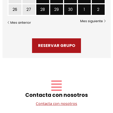
Miércoles 28 de Abril
Jueves 29 de Abril
Viernes 30 de Abril
Sábado 1 de M
Doming
26
27
28
29
30
1
2
Mes siguiente
Mes anterior
RESERVAR GRUPO
Contacta con nosotros
Contacta con nosotros