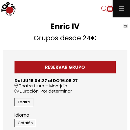
Buscar
Enric IV
C
Grupos desde 24€
RESERVAR GRUPO
Del JU 15.04.27
al DO 16.05.27
Teatre Lliure – Montjuïc
Duración:
Por determinar
Teatro
Idioma
Catalán