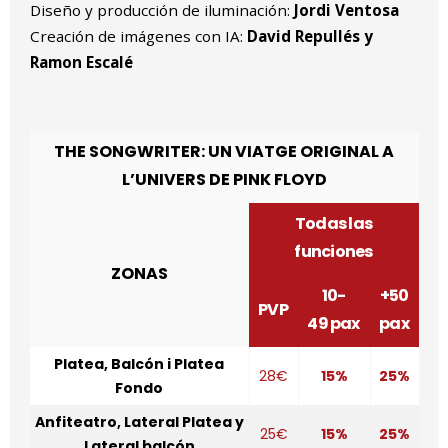
Diseño y producción de iluminación:
Jordi Ventosa
Creación de imágenes con IA:
David Repullés y
Ramon Escalé
THE SONGWRITER: UN VIATGE ORIGINAL A
L’UNIVERS DE PINK FLOYD
Todas las
funciones
ZONAS
10-
+50
PVP
49 pax
pax
Platea, Balcón i Platea
28€
15%
25%
Fondo
Anfiteatro, Lateral Platea y
25€
15%
25%
Lateral balcón