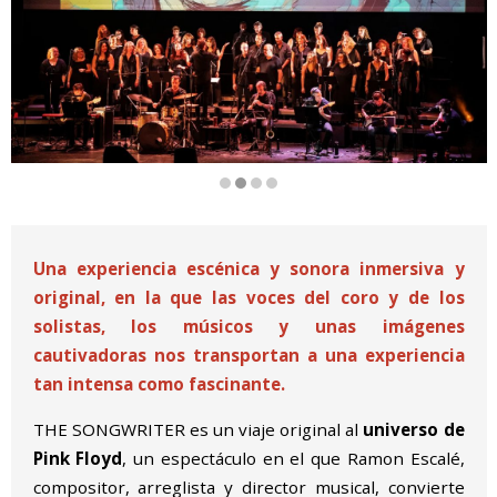
Diapositiva 2 de 4
Una experiencia escénica y sonora inmersiva y
original, en la que las voces del coro y de los
solistas, los músicos y unas imágenes
cautivadoras nos transportan a una experiencia
tan intensa como fascinante.
THE SONGWRITER es un viaje original al
universo de
Pink Floyd
, un espectáculo en el que Ramon Escalé,
compositor, arreglista y director musical, convierte