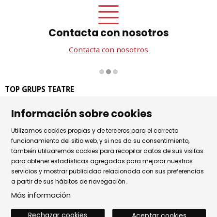
Contacta con nosotros
Contacta con nosotros
Diapositiva 2 de 3
TOP GRUPS TEATRE
La Rambla dels Estudis, 115
Información sobre cookies
08002 Barcelona
Tel. 93 441 39 79
Utilizamos cookies propias y de terceros para el correcto
Horario de atención: de lunes a jueves de 9.30h a 17.30h
funcionamiento del sitio web, y si nos da su consentimiento,
también utilizaremos cookies para recopilar datos de sus visitas
y viernes de 9.30 a 14.30h.
para obtener estadísticas agregadas para mejorar nuestros
Sitemap
|
Aviso Legal
|
Uso de Cookies
|
servicios y mostrar publicidad relacionada con sus preferencias
a partir de sus hábitos de navegación.
Política de privacidad
|
Contactar
Más información
Rechazar cookies
Aceptar cookies