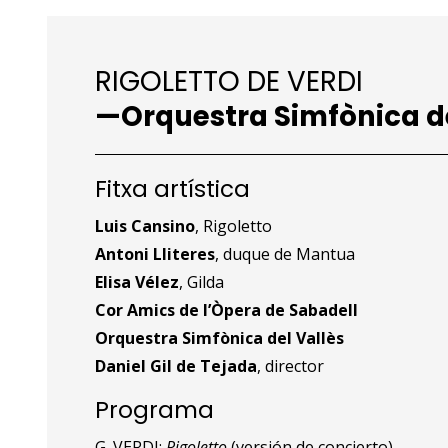
RIGOLETTO DE VERDI
—Orquestra Simfònica de
Fitxa artística
Luis Cansino
, Rigoletto
Antoni Lliteres
, duque de Mantua
Elisa Vélez
, Gilda
Cor Amics de l’Òpera de Sabadell
Orquestra Simfònica del Vallès
Daniel Gil de Tejada
, director
Programa
G. VERDI:
Rigoletto
(versión de concierto)