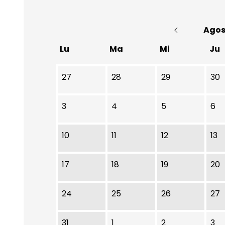
Agos
Lu
Ma
Mi
Ju
No hay ninguna actividad este mes
27
28
29
30
3
4
5
6
10
11
12
13
17
18
19
20
24
25
26
27
31
1
2
3