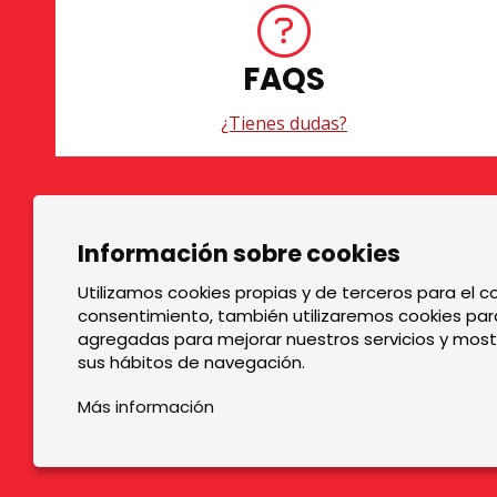
FAQS
¿Tienes dudas?
Diapositiva 1 de 3
Información sobre cookies
TOP GRUPS TEATRE
La Rambla dels Estudis, 115
Utilizamos cookies propias y de terceros para el co
consentimiento, también utilizaremos cookies para
08002 Barcelona
agregadas para mejorar nuestros servicios y mostr
Tel. 93 441 39 79
sus hábitos de navegación.
Horario de atención: de lunes a jueves de 9.30h a 17.3
Más información
14.30h.