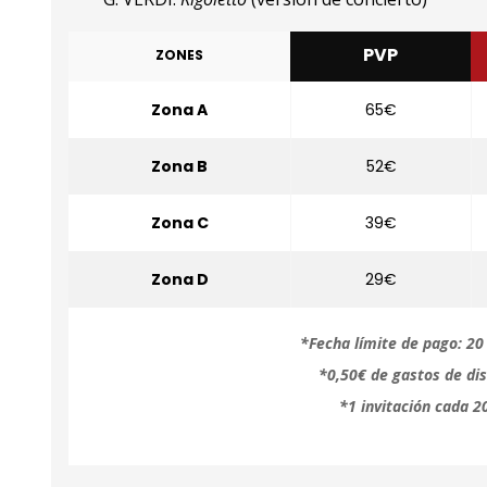
PVP
ZONES
Zona A
65€
Zona B
52€
Zona C
39€
Zona D
29€
*Fecha límite de pago: 20 
*0,50€ de gastos de dis
*1 invitación cada 2