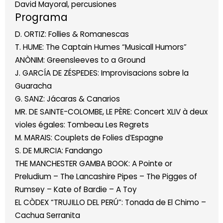
David Mayoral, percusiones
Programa
D. ORTIZ:
Follies & Romanescas
T. HUME:
The Captain Humes “Musicall Humors”
ANÒNIM
:
Greensleeves to a Ground
J. GARCÍA DE ZÉSPEDES:
Improvisacions sobre la
Guaracha
G. SANZ:
Jácaras & Canarios
MR. DE SAINTE-COLOMBE, LE PÈRE:
Concert
XLIV à deux
violes égales: Tombeau Les Regret
s
M. MARAIS:
Couplets de Folies d’Espagne
S. DE MURCIA:
Fandango
THE MANCHESTER GAMBA BOOK:
A Pointe
or
Preludium – The Lancashire Pipes – The Pigges
of
Rumsey – Kate of Bardie – A Toy
EL CÒDEX “TRUJILLO DEL PERÚ”:
Tonada
de El Chimo –
Cachua Serranita