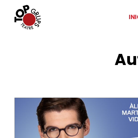
IN
Au