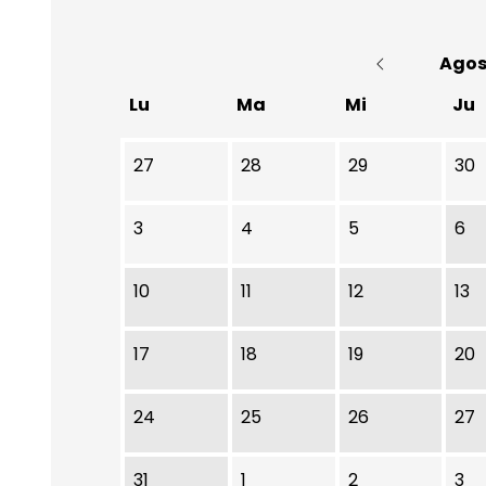
Agos
Lu
Ma
Mi
Ju
No hay ninguna actividad este mes
27
28
29
30
3
4
5
6
10
11
12
13
17
18
19
20
24
25
26
27
31
1
2
3