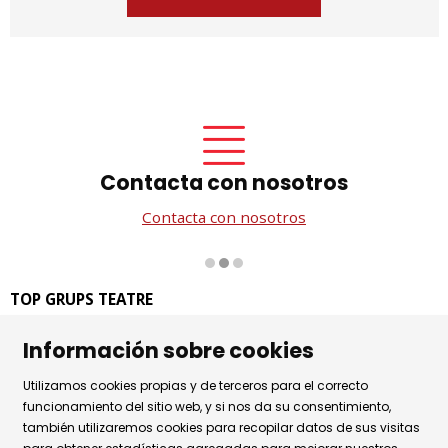
Contacta con nosotros
Contacta con nosotros
Diapositiva 2 de 3
TOP GRUPS TEATRE
La Rambla dels Estudis, 115
Información sobre cookies
08002 Barcelona
Tel. 93 441 39 79
Utilizamos cookies propias y de terceros para el correcto
Horario de atención: de lunes a jueves de 9.30h a 17.30h
funcionamiento del sitio web, y si nos da su consentimiento,
también utilizaremos cookies para recopilar datos de sus visitas
y viernes de 9.30 a 14.30h.