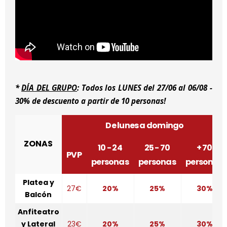
*
DÍA DEL GRUPO
: Todos los LUNES del 27/06 al 06/08 -
30% de descuento a partir de 10 personas!
De lunes a domingo
ZONAS
10 - 24
25 - 70
+ 70
PVP
personas
personas
personas
Platea y
27€
20%
25%
30%
Balcón
Anfiteatro
y Lateral
23€
20%
25%
30%