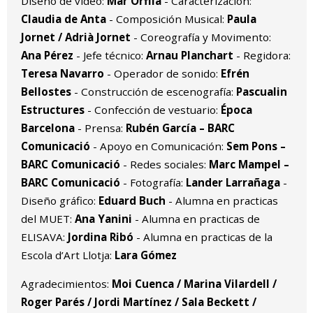
Diseño de vídeo:
Mar Orfila
- Caracterización:
Claudia de Anta
- Composición Musical:
Paula
Jornet / Adrià Jornet
- Coreografía y Movimento:
Ana Pérez
- Jefe técnico:
Arnau Planchart
- Regidora:
Teresa Navarro
- Operador de sonido:
Efrén
Bellostes
- Construcción de escenografía:
Pascualin
Estructures
- Confección de vestuario:
Época
Barcelona
- Prensa:
Rubén García – BARC
Comunicació
- Apoyo en Comunicación:
Sem Pons –
BARC Comunicació
- Redes sociales:
Marc Mampel –
BARC Comunicació
- Fotografía:
Lander Larrañaga
-
Diseño gráfico:
Eduard Buch
- Alumna en practicas
del MUET:
Ana Yanini
- Alumna en practicas de
ELISAVA:
Jordina Ribó
- Alumna en practicas de la
Escola d’Art Llotja:
Lara Gómez
Agradecimientos:
Moi Cuenca / Marina Vilardell /
Roger Parés / Jordi Martínez / Sala Beckett /