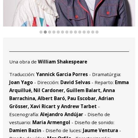
Diapositiva 2 de 14
Una obra de
William Shakespeare
Traducción:
Yannick Garcia Porres
- Dramatúrgia:
Joan Yago
- Dirección:
David Selvas
- Reparto:
Emma
Arquillué, Nil Cardoner, Guillem Balart, Anna
Barrachina, Albert Baró, Pau Escobar, Adrian
Grösser, Xavi Ricart y Andrew Tarbet
-
Escenografía:
Alejandro Andújar
- Diseño de
vestuario:
Maria Armengol
- Diseño de sonido:
Damien Bazin
- Diseño de luces:
Jaume Ventura
-