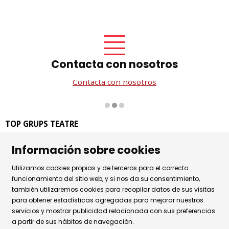
Contacta con nosotros
Contacta con nosotros
Diapositiva 2 de 3
TOP GRUPS TEATRE
La Rambla dels Estudis, 115
Información sobre cookies
08002 Barcelona
Tel. 93 441 39 79
Utilizamos cookies propias y de terceros para el correcto
Horario de atención: de lunes a jueves de 9.30h a 17.30h
funcionamiento del sitio web, y si nos da su consentimiento,
también utilizaremos cookies para recopilar datos de sus visitas
y viernes de 9.30 a 14.30h.
para obtener estadísticas agregadas para mejorar nuestros
Sitemap
|
Aviso Legal
|
Uso de Cookies
|
servicios y mostrar publicidad relacionada con sus preferencias
a partir de sus hábitos de navegación.
Política de privacidad
|
Contactar