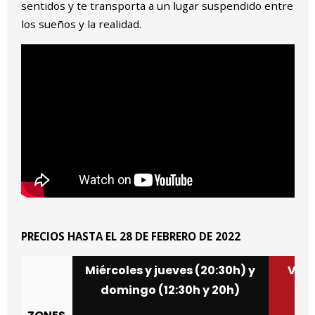
sentidos y te transporta a un lugar suspendido entre
los sueños y la realidad.
PRECIOS HASTA EL 28 DE FEBRERO DE 2022
Miércoles y jueves (20:30h) y
Viern
domingo (12:30h y 20h)
d