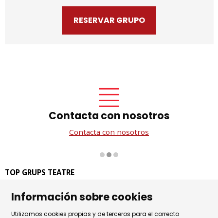
RESERVAR GRUPO
Contacta con nosotros
Contacta con nosotros
Diapositiva 2 de 3
TOP GRUPS TEATRE
La Rambla dels Estudis, 115
Información sobre cookies
08002 Barcelona
Tel. 93 441 39 79
Utilizamos cookies propias y de terceros para el correcto