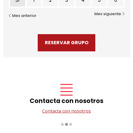
31
1
2
3
4
5
6
Mes siguiente
Mes anterior
RESERVAR GRUPO
Contacta con nosotros
Contacta con nosotros
Diapositiva 2 de 3