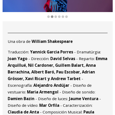
Diapositiva 2 de 6
Una obra de
William Shakespeare
Traducción:
Yannick Garcia Porres
- Dramatúrgia:
Joan Yago
- Dirección:
David Selvas
- Reparto:
Emma
Arquillué, Nil Cardoner, Guillem Balart, Anna
Barrachina, Albert Baró, Pau Escobar, Adrian
Grösser, Xavi Ricart y Andrew Tarbet
-
Escenografía:
Alejandro Andújar
- Diseño de
vestuario:
Maria Armengol
- Diseño de sonido:
Damien Bazin
- Diseño de luces:
Jaume Ventura
-
Diseño de vídeo:
Mar Orfila
- Caracterización:
Claudia de Anta
- Composición Musical:
Paula