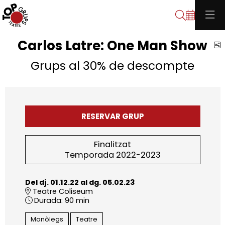
Cerca
Carlos Latre: One Man Show
C
Grups al 30% de descompte
RESERVAR GRUP
Finalitzat
Temporada 2022-2023
Del dj. 01.12.22
al dg. 05.02.23
Teatre Coliseum
Durada:
90 min
Monòlegs
Teatre