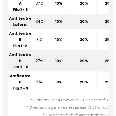
A
37€
10%
20%
25%
Fila 1 - 5
Amfiteatre
34€
10%
20%
25%
Lateral
Amfiteatre
B
31€
10%
20%
25%
Fila 1 -2
Amfiteatre
B
27€
10%
20%
25%
Fila 3 - 6
Amfieatre
B
23€
10%
20%
25%
Fila 7 - 9
* 1 invitació per a reserves de 21 a 50 entrades pag
* 2 invitacions per a reserves de més de 50 entrades p
* 2,10€/entrada de despeses de distribució