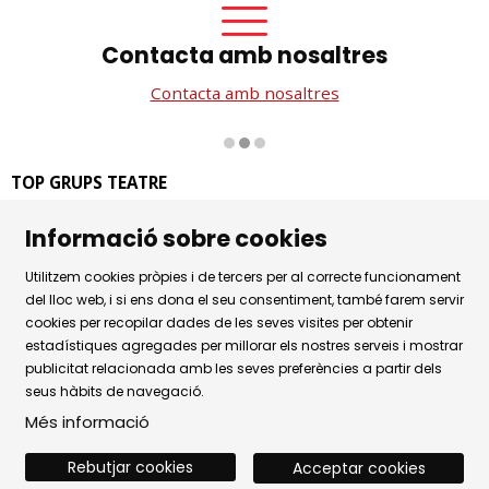
Contacta amb nosaltres
Contacta amb nosaltres
Diapositiva 2 de 3
TOP GRUPS TEATRE
La Rambla dels Estudis, 115
Informació sobre cookies
08002 Barcelona
Tel. 93 441 39 79
Utilitzem cookies pròpies i de tercers per al correcte funcionament
Horari d'atenció: de dilluns a dijous de 9.30h a 17.30h i
del lloc web, i si ens dona el seu consentiment, també farem servir
cookies per recopilar dades de les seves visites per obtenir
divendres de 9.30 a 14.30h.
estadístiques agregades per millorar els nostres serveis i mostrar
Sitemap
|
Avís Legal
|
Ús de Cookies
|
publicitat relacionada amb les seves preferències a partir dels
seus hàbits de navegació.
Política de privacitat
|
Contactar
Més informació
Rebutjar cookies
Acceptar cookies