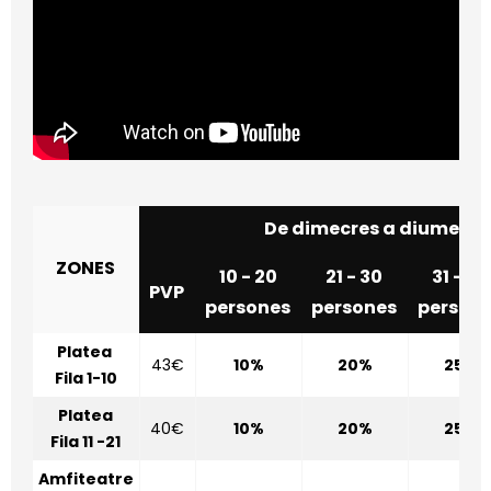
De dimecres a diumeng
ZONES
10 - 20
21 - 30
31 - 50
PVP
persones
persones
person
Platea
43€
10%
20%
25%
Fila 1-10
Platea
40€
10%
20%
25%
Fila 11 -21
Amfiteatre