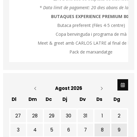
* Data límit de pagament: 20 dies abans de la func
BUTAQUES EXPERIENCE PREMIUM 80€
Butaca preferent (Files 4-5 centre)
Copa benvinguda i programa de mà
Meet & greet amb CARLOS LATRE al final de la fu
Pack de marxandatge
Agost 2026
Dl
Dm
Dc
Dj
Dv
Ds
Dg
No hi ha cap activitat aquest mes
27
28
29
30
31
1
2
3
4
5
6
7
8
9