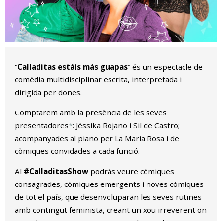
Diapositiva 1 de 1
“
Calladitas estáis más guapas
” és un espectacle de
comèdia multidisciplinar escrita, interpretada i
dirigida per dones.
Comptarem amb la presència de les seves
presentadores
*
: Jéssika Rojano i Sil de Castro;
acompanyades al piano per La María Rosa i de
còmiques convidades a cada funció.
Al
#CalladitasShow
podràs veure còmiques
consagrades, còmiques emergents i noves còmiques
de tot el país, que desenvoluparan les seves rutines
amb contingut feminista, creant un xou irreverent on