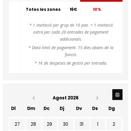
Totes les zones
16€
10%
* 1 invitació per grup de 10 pax. + 1 invitació
extra per cada 20 entrades de pagament
addicionals.
* Data límit de pagament: 15 dies abans de la
funció.
* 1€ de despeses de gestió per entrada.
Agost 2026
Dl
Dm
Dc
Dj
Dv
Ds
Dg
No hi ha cap activitat aquest mes
27
28
29
30
31
1
2