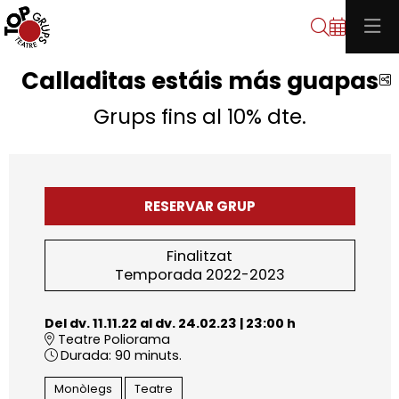
Cerca
Calladitas estáis más guapas
C
Grups fins al 10% dte.
RESERVAR GRUP
Finalitzat
Temporada 2022-2023
Del dv. 11.11.22
al dv. 24.02.23
|
23:00 h
Teatre Poliorama
Durada:
90 minuts.
Monòlegs
Teatre