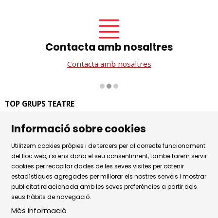
Contacta amb nosaltres
Contacta amb nosaltres
Diapositiva 2 de 3
TOP GRUPS TEATRE
La Rambla dels Estudis, 115
Informació sobre cookies
08002 Barcelona
Tel. 93 441 39 79
Utilitzem cookies pròpies i de tercers per al correcte funcionament
Horari d'atenció: de dilluns a dijous de 9.30h a 17.30h i
del lloc web, i si ens dona el seu consentiment, també farem servir
cookies per recopilar dades de les seves visites per obtenir
divendres de 9.30 a 14.30h.
estadístiques agregades per millorar els nostres serveis i mostrar
Sitemap
|
Avís Legal
|
Ús de Cookies
|
publicitat relacionada amb les seves preferències a partir dels
seus hàbits de navegació.
Política de privacitat
|
Contactar
Més informació