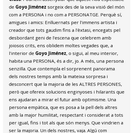
de
Goyo Jiménez
sorgeix des de la seva visió del món
com a PERSONA i no com a PERSONATGE. Perquè sí,
amigues i amics: Enlluernats per l'immens artista i
creador que tots gaudim fins a l'èxtasi, encegats pel
desbordant geni de l'escena que celebrem amb
joiosos crits, ens oblidem moltes vegades que, a
l'interior de
Goyo Jiménez
, o sigui, al meu interior,
habita una PERSONA, és a dir, jo. A més, una persona
senzilla. Que contempla el sorprenent panorama
dels nostres temps amb la mateixa sorpresa i
desconcert que la majoria de les ALTRES PERSONES,
però que ofereix solucions enginyoses i hilarants que
ens ajudaran a mirar el futur amb optimisme. Una
persona empàtica, que es posa a la pell dels altres
amb la major humilitat, respectant i considerat a tots
per igual, fins i tot als que són menys. Que vindrien a
ser la majoria. Un dels nostres, vaja. Algú com