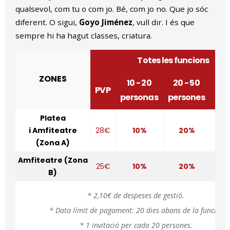
qualsevol, com tu o com jo. Bé, com jo no. Que jo sóc
diferent. O sigui,
Goyo Jiménez
, vull dir. I és que
sempre hi ha hagut classes, criatura.
Totes les funcions
ZONES
10 - 20
20 - 50
+
PVP
personas
persones
per
Platea
i Amfiteatre
28€
10%
20%
(Zona A)
Amfiteatre (Zona
25€
10%
20%
B)
* 2,10€ de despeses de gestió.
* Data límit de pagament: 20 dies abans de la funció.
* 1 invitació per cada 20 persones.