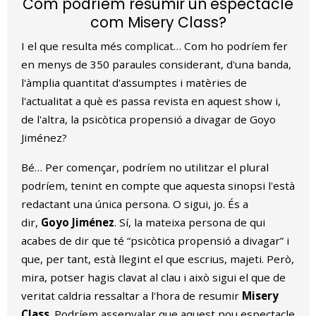
Com podríem resumir un espectacle
com Misery Class?
I el que resulta més complicat… Com ho podríem fer
en menys de 350 paraules considerant, d'una banda,
l'àmplia quantitat d'assumptes i matèries de
l'actualitat a què es passa revista en aquest show i,
de l'altra, la psicòtica propensió a divagar de Goyo
Jiménez?
Bé… Per començar, podríem no utilitzar el plural
podríem, tenint en compte que aquesta sinopsi l'està
redactant una única persona. O sigui, jo. És a
dir,
Goyo Jiménez
. Sí, la mateixa persona de qui
acabes de dir que té “psicòtica propensió a divagar” i
que, per tant, està llegint el que escrius, majeti. Però,
mira, potser hagis clavat al clau i això sigui el que de
veritat caldria ressaltar a l'hora de resumir
Misery
Class
. Podríem assenyalar que aquest nou espectacle