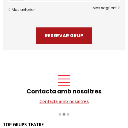
Mes següent
Mes anterior
RESERVAR GRUP
Contacta amb nosaltres
Contacta amb nosaltres
Diapositiva 2 de 3
TOP GRUPS TEATRE