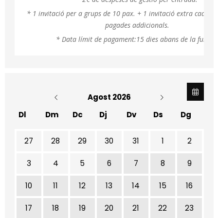
* 1 invitació per a grups de 10 pax. + 1 invitació extra cada 2
pagades addicionals.
* Data límit de pagament:15 dies abans de la funció.
Agost 2026
Dl
Dm
Dc
Dj
Dv
Ds
Dg
No hi ha cap activitat aquest mes
27
28
29
30
31
1
2
3
4
5
6
7
8
9
10
11
12
13
14
15
16
17
18
19
20
21
22
23