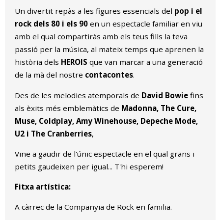
Un divertit repàs a les figures essencials del
pop i el
rock dels 80 i els 90
en un espectacle familiar en viu
amb el qual compartiràs amb els teus fills la teva
passió per la música, al mateix temps que aprenen la
història dels
HEROIS
que van marcar a una generació
de la mà del nostre
contacontes
.
Des de les melodies atemporals de
David Bowie
fins
als èxits més emblemàtics de
Madonna, The Cure,
Muse, Coldplay, Amy Winehouse, Depeche Mode,
U2 i The Cranberries
,
Vine a gaudir de l'únic espectacle en el qual grans i
petits gaudeixen per igual... T'hi esperem!
Fitxa artística:
A càrrec de la Companyia de Rock en familia.