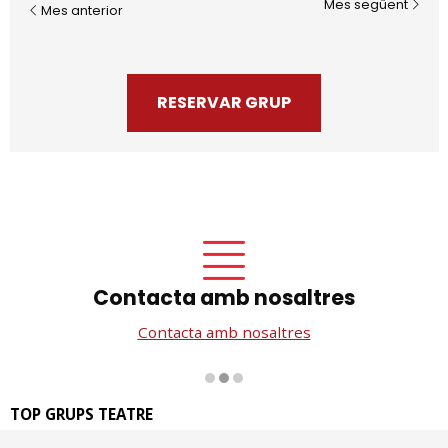
Mes següent
Mes anterior
RESERVAR GRUP
Contacta amb nosaltres
Contacta amb nosaltres
Diapositiva 2 de 3
TOP GRUPS TEATRE
La Rambla dels Estudis, 115