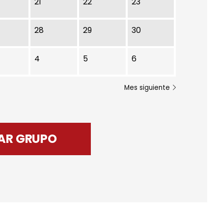
21
22
23
28
29
30
4
5
6
Mes siguiente
AR GRUPO