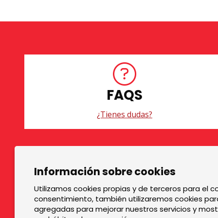
FAQS
¿Tienes dudas?
Diapositiva 1 de 3
Información sobre cookies
TOP GRUPS TEATRE
La Rambla dels Estudis, 115
Utilizamos cookies propias y de terceros para el co
consentimiento, también utilizaremos cookies para
08002 Barcelona
agregadas para mejorar nuestros servicios y mostr
Tel. 93 441 39 79