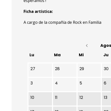
esperamos !
Ficha artística:
A cargo de la compañía de Rock en Familia
Agos
Lu
Ma
Mi
Ju
No hay ninguna actividad este mes
27
28
29
30
3
4
5
6
10
11
12
13