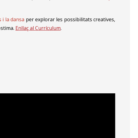
 i la dansa
per explorar les possibilitats creatives,
estima.
Enllaç al Currículum
.