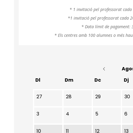
* 1 invitació pel professorat cad
*1 invitació pel professorat cada 
* Data límit de pagament: 3
* Els centres amb 100 alumnes o més hau
Ago
Dl
Dm
Dc
Dj
No hi ha cap activitat aquest mes
27
28
29
30
3
4
5
6
10
11
12
13