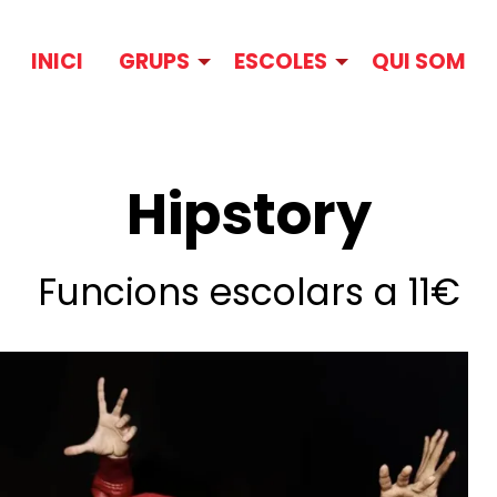
INICI
GRUPS
ESCOLES
QUI SOM
Hipstory
Funcions escolars a 11€