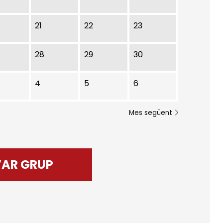
21
22
23
28
29
30
4
5
6
Mes següent
VAR GRUP