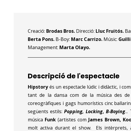
Diapositiva 1 de 3
Creació:
Brodas Bros.
Direcció:
Lluc Fruitós.
Ba
Berta Pons.
B-Boy:
Marc Carrizo.
Músic:
Guill
Management:
Marta Olayo.
Descripció de l'espectacle
Hipstory
és un espectacle lúdic i didàctic, i com
tant de la dansa com de la música des de 19
coreogràfiques i gags humorístics cinc ballarin
següents estils:
Popping,
Locking
,
B-Boying
..
música
Funk
(artistes com
James Brown, Koo
molt activa durant el show. Els intèrprets, a