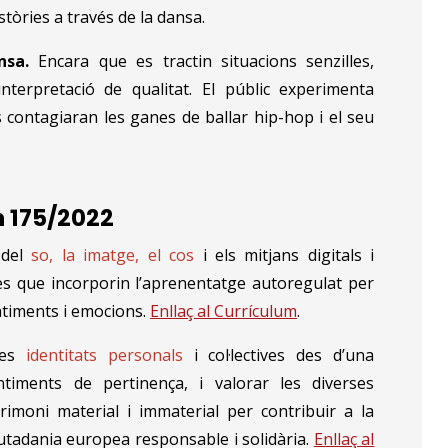
tòries a través de la dansa.
ansa.
Encara que es tractin situacions senzilles,
nterpretació de qualitat. El públic experimenta
s contagiaran les ganes de ballar hip-hop i el seu
 175/2022
 del
so, la imatge, el cos
i els mitjans digitals i
ies que incorporin l’aprenentatge autoregulat per
ntiments i emocions.
Enllaç al Currículum
.
les
identitats personals
i col·lectives des d’una
entiments de pertinença, i valorar les diverses
trimoni material i immaterial per contribuir a la
iutadania europea responsable i solidària.
Enllaç al