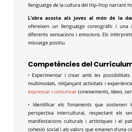
llenguatge de la cultura del Hip-Hop narrant his
L’obra acosta als joves al món de la d
ofereixen un llenguatge coreogràfic i una i
diferents sensacions i emocions. Els intèrpret
missatge positiu.
Competències del
Currículum
• Experimentar i crear amb les possibilitats
multimodals, mitjançant activitats i experiènc
expressar i comunicar
coneixements, idees, se
• Identificar els fonaments que sostenen 
perspectiva intercultural, respectant els s
manifestacions culturals i artístiques i el pa
cohesió social i als valors que emanen d’una c