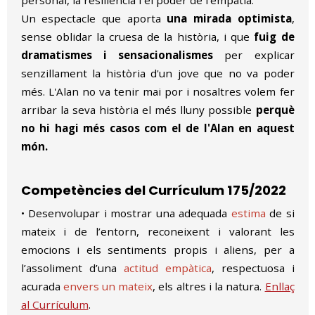
personal, la resiliència i el poder de l'empatia.
Un espectacle que aporta
una mirada optimista
,
sense oblidar la cruesa de la història, i que
fuig de
dramatismes i sensacionalismes
per explicar
senzillament la història d'un jove que no va poder
més. L'Alan no va tenir mai por i nosaltres volem fer
arribar la seva història el més lluny possible
perquè
no hi hagi més casos com el de l'Alan en aquest
món.
Competències del
Currículum 175/2022
• Desenvolupar i mostrar una adequada
estima
de si
mateix i de l’entorn, reconeixent i valorant les
emocions i els sentiments propis i aliens, per a
l’assoliment d’una
actitud empàtica
, respectuosa i
acurada
envers un mateix
, els altres i la natura.
Enllaç
al Currículum
.