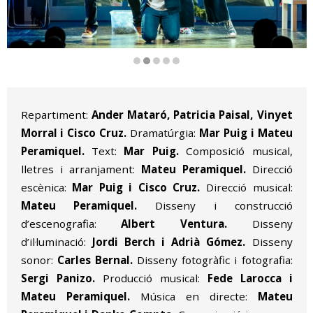
Diapositiva 2 de 5
Repartiment:
Ander Mataró, Patricia Paisal, Vinyet
Morral i Cisco Cruz.
Dramatúrgia:
Mar Puig i Mateu
Peramiquel.
Text:
Mar Puig.
Composició musical,
lletres i arranjament:
Mateu Peramiquel.
Direcció
escènica:
Mar Puig i Cisco Cruz.
Direcció musical:
Mateu Peramiquel.
Disseny i construcció
d’escenografia:
Albert Ventura.
Disseny
d’il·luminació:
Jordi Berch i Adrià Gómez.
Disseny
sonor:
Carles Bernal.
Disseny fotogràfic i fotografia:
Sergi Panizo.
Producció musical:
Fede Larocca i
Mateu Peramiquel.
Música en directe:
Mateu