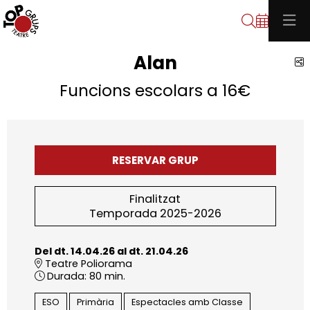
Cerca
Alan
C
Funcions escolars a 16€
RESERVAR GRUP
Finalitzat
Temporada 2025-2026
Del dt. 14.04.26
al dt. 21.04.26
Teatre Poliorama
Durada:
80 min.
ESO
Primària
Espectacles amb Classe