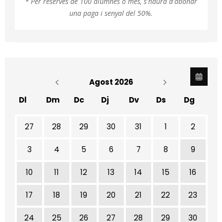
* Per reserves de 100 alumnes o més, s'haurà d'abonar
una paga i senyal del 50%.
Agost 2026
Dl
Dm
Dc
Dj
Dv
Ds
Dg
No hi ha cap activitat aquest mes
27
28
29
30
31
1
2
3
4
5
6
7
8
9
10
11
12
13
14
15
16
17
18
19
20
21
22
23
24
25
26
27
28
29
30