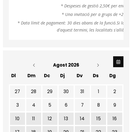
* Despeses de gestió 2,50€ per entrad
* Una invitació per a grups de +26 pa
* Data límit de pagament: 30 dies abans de la funció.Si la re
d'aquest termini, les localitats s'allibera
Agost 2026
Dl
Dm
Dc
Dj
Dv
Ds
Dg
No hi ha cap activitat aquest mes
27
28
29
30
31
1
2
3
4
5
6
7
8
9
10
11
12
13
14
15
16