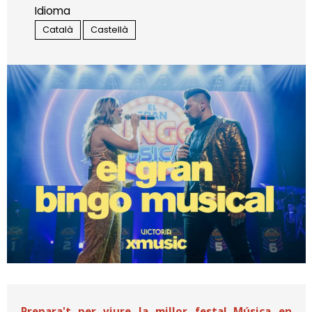
Idioma
Català
Castellà
Diapositiva 1 de 1
Prepara't per viure la millor festa!
Música en 