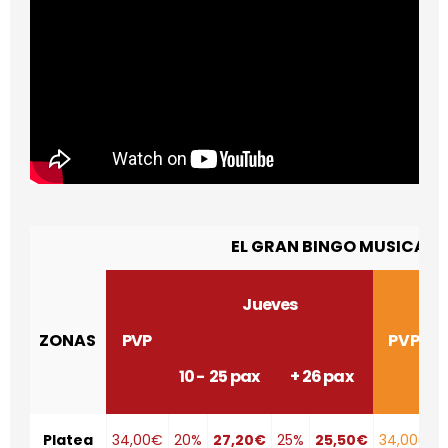
EL GRAN BINGO MUSICAL
Jueves
ZONAS
PVP
PVP
10 - 25 pax
+ 26 pax
Platea
34,00€
20%
27,20€
25%
25,50€
34,00€