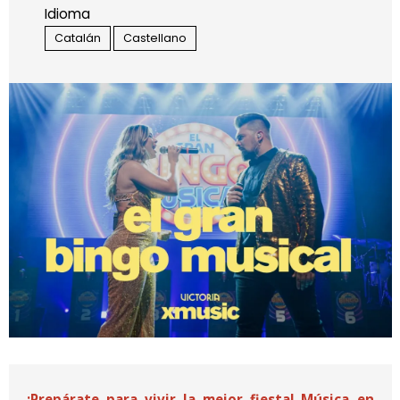
Idioma
Catalán
Castellano
Diapositiva 1 de 1
¡Prepárate para vivir la mejor fiesta! 
Música en 