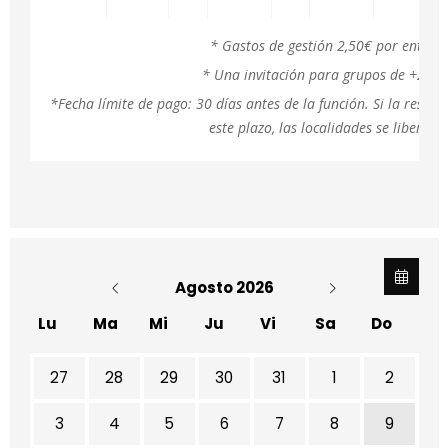
* Gastos de gestión 2,50€ por entrad
* Una invitación para grupos de +26 p
*Fecha límite de pago: 30 días antes de la función. Si la reser
este plazo, las localidades se liberará
Agosto 2026
Lu
Ma
Mi
Ju
Vi
Sa
Do
No hay ninguna actividad este mes
27
28
29
30
31
1
2
3
4
5
6
7
8
9