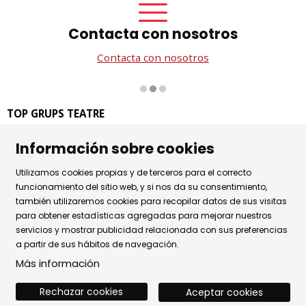
Contacta con nosotros
Contacta con nosotros
Diapositiva 2 de 3
TOP GRUPS TEATRE
La Rambla dels Estudis, 115
Información sobre cookies
08002 Barcelona
Tel. 93 441 39 79
Utilizamos cookies propias y de terceros para el correcto
Horario de atención: de lunes a jueves de 9.30h a 17.30h
funcionamiento del sitio web, y si nos da su consentimiento,
también utilizaremos cookies para recopilar datos de sus visitas
y viernes de 9.30 a 14.30h.
para obtener estadísticas agregadas para mejorar nuestros
Sitemap
|
Aviso Legal
|
Uso de Cookies
|
servicios y mostrar publicidad relacionada con sus preferencias
a partir de sus hábitos de navegación.
Política de privacidad
|
Contactar
Más información
Rechazar cookies
Aceptar cookies